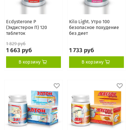
Ecdysterone P
Kilo Light. Утро 100
(Экдистерон П) 120
безопасное похудение
таблеток
без диет
1 829 руб
1 663 руб
1 733 руб
В корзину
В корзину