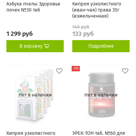
Азбука пчелы Здоровье
Кипрея узколистного
почек №30 таб
(иван-чая) трава 35г
(измельченная)
146 руб
1 299 руб
133 руб
В корзину
Подробнее
-9%
Нет в наличии
Нет в наличии
Кипрея узколистного
ЭРЕК-ТОН таб. №60 для