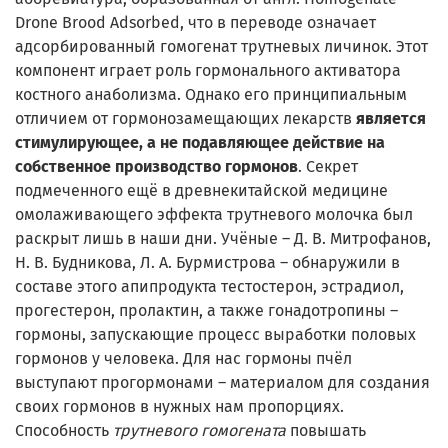
Drone Brood Adsorbed, что в переводе означает
адсорбированный гомогенат трутневых личинок. Этот
компонент играет роль гормонального активатора
костного анаболизма. Однако его принципиальным
отличием от гормонозамещающих лекарств
является
стимулирующее, а не подавляющее действие на
собственное производство гормонов
. Секрет
подмеченного ещё в древнекитайской медицине
омолаживающего эффекта трутневого молочка был
раскрыт лишь в наши дни. Учёные – Д. В. Митрофанов,
Н. В. Будникова, Л. А. Бурмистрова – обнаружили в
составе этого апипродукта тестостерон, эстрадиол,
прогестерон, пролактин, а также гонадотропины –
гормоны, запускающие процесс выработки половых
гормонов у человека. Для нас гормоны пчёл
выступают прогормонами – материалом для создания
своих гормонов в нужных нам пропорциях.
Способность
трутневого гомогената
повышать