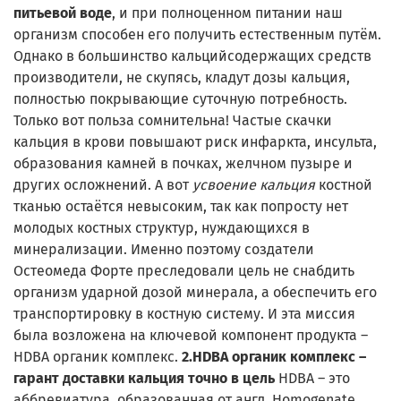
питьевой воде
, и при полноценном питании наш
организм способен его получить естественным путём.
Однако в большинство кальцийсодержащих средств
производители, не скупясь, кладут дозы кальция,
полностью покрывающие суточную потребность.
Только вот польза сомнительна! Частые скачки
кальция в крови повышают риск инфаркта, инсульта,
образования камней в почках, желчном пузыре и
других осложнений. А вот
усвоение кальция
костной
тканью остаётся невысоким, так как попросту нет
молодых костных структур, нуждающихся в
минерализации. Именно поэтому создатели
Остеомеда Форте преследовали цель не снабдить
организм ударной дозой минерала, а обеспечить его
транспортировку в костную систему. И эта миссия
была возложена на ключевой компонент продукта –
HDBA органик комплекс.
2.HDBA органик комплекс –
гарант доставки кальция точно в цель
HDBA – это
аббревиатура, образованная от англ. Homogenate