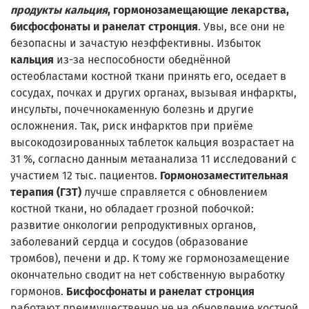
продукты кальция
, гормонозамещающие лекарства,
бисфосфонаты и ранелат стронция
. Увы, все они не
безопасны и зачастую неэффективны. Избыток
кальция
из-за неспособности обеднённой
остеобластами костной ткани принять его, оседает в
сосудах, почках и других органах, вызывая инфаркты,
инсульты, почечнокаменную болезнь и другие
осложнения. Так, риск инфарктов при приёме
высокодозированных таблеток кальция возрастает на
31 %, согласно данным метаанализа 11 исследований с
участием 12 тыс. пациентов.
Гормонозаместительная
терапия (ГЗТ)
лучше справляется с обновлением
костной ткани, но обладает грозной побочкой:
развитие онкологии репродуктивных органов,
заболеваний сердца и сосудов (образование
тромбов), печени и др. К тому же гормонозамещение
окончательно сводит на нет собственную выработку
гормонов.
Бисфосфонаты и ранелат стронция
работают преимущественно не на обновление костной