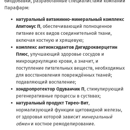
биодобавки, разработанные специалистами компании
Парафарм:
натуральный витаминно-минеральный комплекс
Апитонус П
, обеспечивающий полноценное
питание всех видов соединительной ткани,
включая костную и хрящевую;
комплекс антиоксидантов
Дигидрокверцетин
Плюс
, улучшающий здоровье сосудов и
микроциркуляцию крови, а значит, и
поступление питательных веществ, необходимых
для восстановления повреждённых тканей;
подавляющий воспаление;
хондропротектор
Одуванчик П
, стимулирующий
регенеративные процессы в суставах;
натуральный продукт
Тирео-Вит
,
нормализующий функции щитовидной железы,
от здоровья которой зависит
минеральный
обмен
и костное ремоделирование.