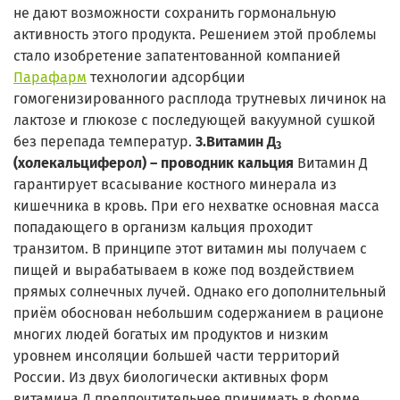
не дают возможности сохранить гормональную
активность этого продукта. Решением этой проблемы
стало изобретение запатентованной компанией
Парафарм
технологии адсорбции
гомогенизированного расплода трутневых личинок на
лактозе и глюкозе с последующей вакуумной сушкой
без перепада температур.
3.Витамин Д
3
(холекальциферол) – проводник кальция
Витамин Д
гарантирует всасывание костного минерала из
кишечника в кровь. При его нехватке основная масса
попадающего в организм кальция проходит
транзитом. В принципе этот витамин мы получаем с
пищей и вырабатываем в коже под воздействием
прямых солнечных лучей. Однако его дополнительный
приём обоснован небольшим содержанием в рационе
многих людей богатых им продуктов и низким
уровнем инсоляции большей части территорий
России. Из двух биологически активных форм
витамина Д предпочтительнее принимать в форме