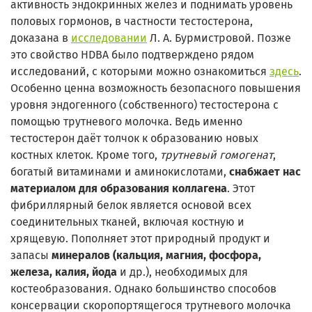
активность эндокринных желез и поднимать уровень
половых гормонов, в частности тестостерона,
доказана в
исследовании
Л. А. Бурмистровой. Позже
это свойство HDBA было подтверждено рядом
исследований, с которыми можно ознакомиться
здесь
.
Особенно ценна возможность безопасного повышения
уровня эндогенного (собственного) тестостерона с
помощью трутневого молочка. Ведь именно
тестостерон даёт толчок к образованию новых
костных клеток. Кроме того,
трутневый гомогенат
,
богатый витаминами и аминокислотами,
снабжает нас
материалом для образования коллагена
. Этот
фибриллярный белок является основой всех
соединительных тканей, включая костную и
хрящевую. Пополняет этот природный продукт и
запасы
минералов (кальция, магния, фосфора,
железа, калия, йода
и др.), необходимых для
костеобразования. Однако большинство способов
консервации скоропортящегося трутневого молочка