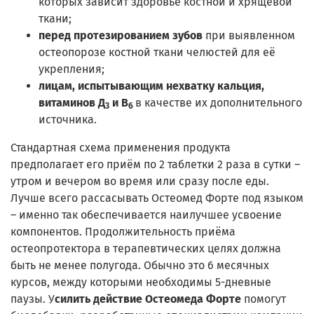
которых зависит здоровье костной и хрящевой
ткани;
перед протезированием зубов
при выявленном
остеопорозе костной ткани челюстей для её
укрепления;
лицам, испытывающим нехватку кальция,
витаминов Д
и В
в качестве их дополнительного
3
6
источника.
Стандартная схема применения продукта
предполагает его приём по 2 таблетки 2 раза в сутки –
утром и вечером во время или сразу после еды.
Лучше всего рассасывать Остеомед Форте под языком
– именно так обеспечивается наилучшее усвоение
компонентов. Продолжительность приёма
остеопротектора в терапевтических целях должна
быть не менее полугода. Обычно это 6 месячных
курсов, между которыми необходимы 5-дневные
паузы. У
силить действие
Остеомеда Форте
помогут