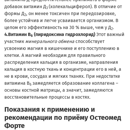
добавок витамин Д
(холекальциферол). В отличие от
3
формы Д
, он менее токсичен при передозировке,
2
более устойчив и легче усваивается организмом. В
целом его эффективность на 30 % выше, чем у Д
.
2
4.Витамин В
(пиридоксина гидрохлорид)
Этот важный
6
участник
минерального обмена
способствует
усвоению магния в кишечнике и его поступлению в
клетки. А магний необходим для правильного
распределения кальция в организме, направления
кальция в костную ткань и концентрации его в ней, а
не в крови, сосудах и мягких тканях. При недостатке
витамина В
замедляется образование коллагена –
6
основы костной матрицы, а значит, замедляются
восстановительные процессы в костях.
Показания к применению и
рекомендации по приёму Остеомед
Форте