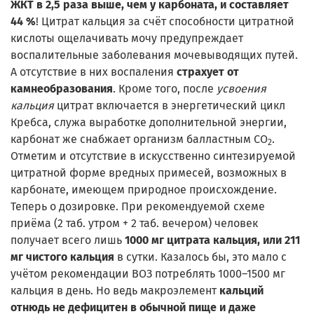
ЖКТ в 2,5 раза выше, чем у карбоната, и составляет
44 %
! Цитрат кальция за счёт способности цитратной
кислоты ощелачивать мочу предупреждает
воспалительные заболевания мочевыводящих путей.
А отсутствие в них воспаления
страхует от
камнеобразования
. Кроме того, после
усвоения
кальция
цитрат включается в энергетический цикл
Кребса, служа выработке дополнительной энергии,
карбонат же снабжает организм балластным СО
.
2
Отметим и отсутствие в искусственно синтезируемой
цитратной форме вредных примесей, возможных в
карбонате, имеющем природное происхождение.
Теперь о дозировке. При рекомендуемой схеме
приёма (2 таб. утром + 2 таб. вечером) человек
получает всего лишь
1000 мг цитрата кальция, или 211
мг чистого кальция
в сутки. Казалось бы, это мало с
учётом рекомендации ВОЗ потреблять 1000–1500 мг
кальция в день. Но ведь макроэлемент
кальций
отнюдь не дефицитен в обычной пище и даже