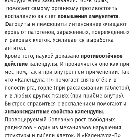
возбудителей заболевания. Во-вторых,
помогает самому организму противостоять
воспалению за счёт
повышения иммунитета
.
Фагоциты и лимфоциты интенсивнее очищают
кровь от патогенов, заражённых, повреждённых
и раковых клеток. Усиливается выработка
антител.
Кроме того, наукой доказано
противоотёчное
действие
календулы. И проявляется оно как при
местном, так и при внутреннем применении. Так
что «Календула-П» помогает снять отёк и в
полости рта, горле (при рассасывании таблеток),
и в любых других тканях (при приёме внутрь).
Быстрее справиться с воспалением помогают и
антиоксидантные свойства календулы
.
Провоцируемый болезнью рост свободных
радикалов – один из механизмов нарушения
структуры и гибели клеток. И «Календула-П»