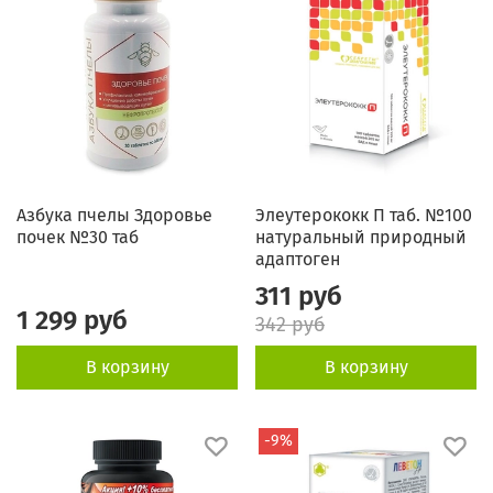
Азбука пчелы Здоровье
Элеутерококк П таб. №100
почек №30 таб
натуральный природный
адаптоген
311 руб
1 299 руб
342 руб
В корзину
В корзину
-9%