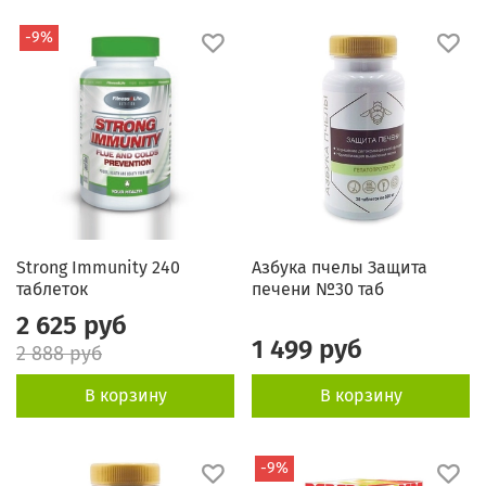
-9%
Strong Immunity 240
Азбука пчелы Защита
таблеток
печени №30 таб
2 625 руб
1 499 руб
2 888 руб
В корзину
В корзину
-9%