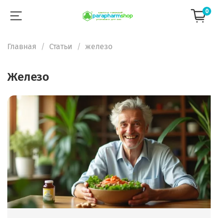
0
Главная
Статьи
железо
железо